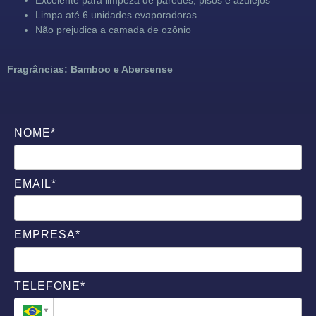
Limpa até 6 unidades evaporadoras
Não prejudica a camada de ozônio
Fragrâncias: Bamboo e Abersense
NOME*
EMAIL*
EMPRESA*
TELEFONE*