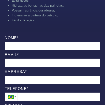
Evita riscos;
Hidrata as borrachas das palhetas;
Possui fragrância duradoura;
Inofensivo a pintura do veículo;
Fácil aplicação.
NOME*
EMAIL*
EMPRESA*
TELEFONE*